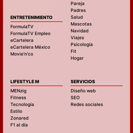
Pareja
Padres
Salud
ENTRETENIMIENTO
Mascotas
FormulaTV
Navidad
FormulaTV Empleo
Viajes
eCartelera
Psicología
eCartelera México
Fit
Movie'n'co
Hogar
LIFESTYLE M
SERVICIOS
MENzig
Diseño web
Fitness
SEO
Tecnología
Redes sociales
Estilo
Zonared
F1 al día