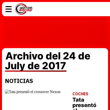
COCHES
ELÉCTRICOS
DGT
TECNOLOGÍA
MOTOS
MOTOGP
RACING
Archivo del 24 de
July de 2017
NOTICIAS
COCHES
Tata
presentó