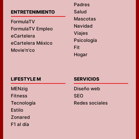
Padres
Salud
ENTRETENIMIENTO
Mascotas
FormulaTV
Navidad
FormulaTV Empleo
Viajes
eCartelera
Psicología
eCartelera México
Fit
Movie'n'co
Hogar
LIFESTYLE M
SERVICIOS
MENzig
Diseño web
Fitness
SEO
Tecnología
Redes sociales
Estilo
Zonared
F1 al día