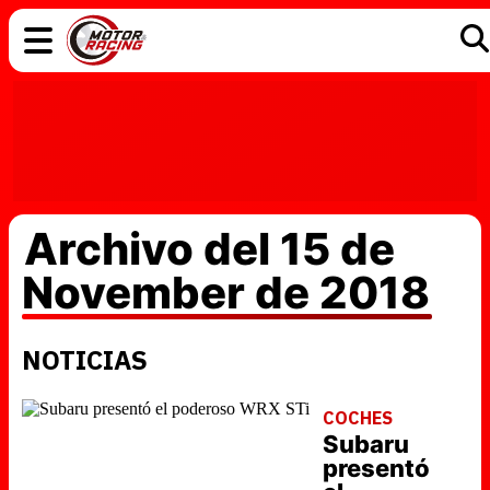
COCHES
ELÉCTRICOS
DGT
TECNOLOGÍA
MOTOS
MOTOGP
RACING
Archivo del 15 de
November de 2018
NOTICIAS
COCHES
Subaru
presentó