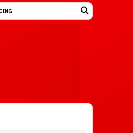
CING
TECNOLOGÍA