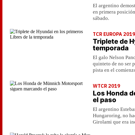
El argentino demost
en primera posición
sábado.
TCR EUROPA 201
Triplete de H
temporada
El galo Nelson Panc
quinteto de no ser 
pista en el comien
WTCR 2019
Los Honda d
el paso
El argentino Esteban
Hungaroring, no hac
Girolami que era in