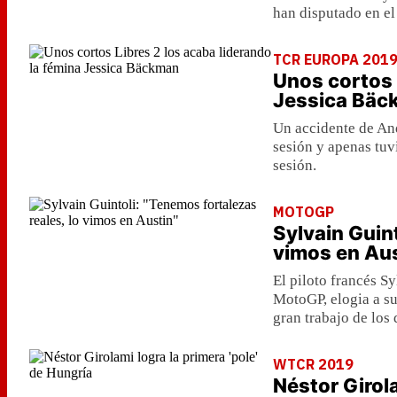
han disputado en el 
TCR EUROPA 201
Unos cortos 
Jessica Bäc
Un accidente de An
sesión y apenas tuvi
sesión.
MOTOGP
Sylvain Guint
vimos en Aus
El piloto francés S
MotoGP, elogia a su
gran trabajo de lo
WTCR 2019
Néstor Girola