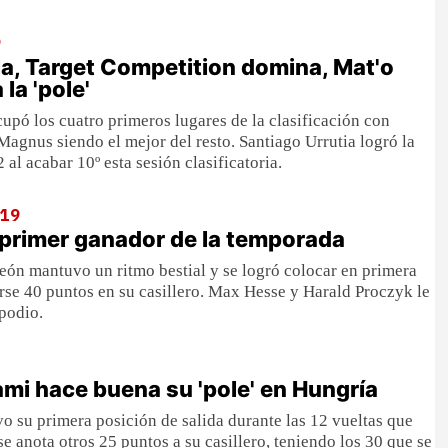
9
a, Target Competition domina, Mat'o
la 'pole'
cupó los cuatro primeros lugares de la clasificación con
agnus siendo el mejor del resto. Santiago Urrutia logró la
2 al acabar 10º esta sesión clasificatoria.
019
 primer ganador de la temporada
ón mantuvo un ritmo bestial y se logró colocar en primera
rse 40 puntos en su casillero. Max Hesse y Harald Proczyk le
podio.
ami hace buena su 'pole' en Hungría
o su primera posición de salida durante las 12 vueltas que
se anota otros 25 puntos a su casillero, teniendo los 30 que se