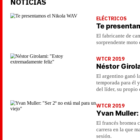
NOTICIAS
ELÉCTRICOS
Te presenta
El fabricante de ca
sorprendente moto d
WTCR 2019
Néstor Girol
El argentino ganó la
temporada para él y 
del líder, su propi
WTCR 2019
Yvan Muller: 
El francés bromea c
carrera en la que ma
sesión.