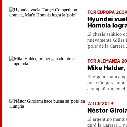
TCR EUROPA 201
Hyundai vuel
Homola logra 
El chasis asiático o
nuevamente Gilles M
'pole' de la Carrera 
TCR ALEMANIA 2
Mike Halder,
El vigente subcampe
posición para anota
acompañaron en el 
WTCR 2019
Néstor Girol
El argentino mantuv
duró la Carrera 1 y 