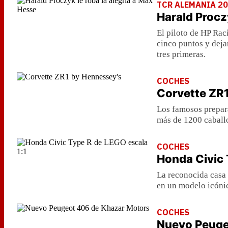
TCR ALEMANIA 2
Harald Procz
El piloto de HP Rac
cinco puntos y deja
tres primeras.
COCHES
Corvette ZR
Los famosos prepar
más de 1200 caballo
COCHES
Honda Civic 
La reconocida casa 
en un modelo icóni
COCHES
Nuevo Peuge