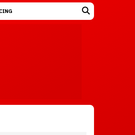
CING
TECNOLOGÍA