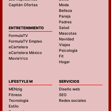
Capitán Ofertas
Moda
Belleza
Pareja
Padres
Salud
ENTRETENIMIENTO
Mascotas
FormulaTV
Navidad
FormulaTV Empleo
Viajes
eCartelera
Psicología
eCartelera México
Fit
Movie'n'co
Hogar
LIFESTYLE M
SERVICIOS
MENzig
Diseño web
Fitness
SEO
Tecnología
Redes sociales
Estilo