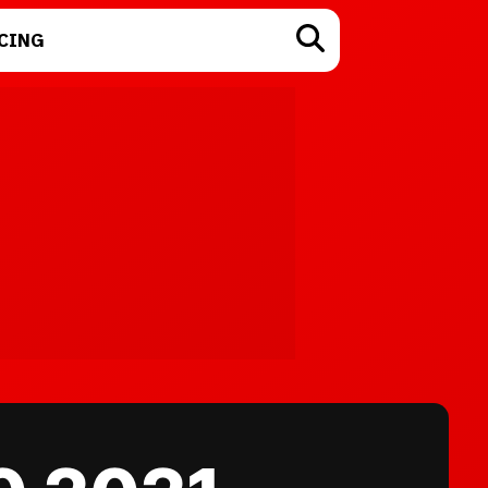
CING
TECNOLOGÍA