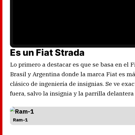
r
i
s
l
o
a
d
i
n
g
.
Es un Fiat Strada
Lo primero a destacar es que se basa en el F
Brasil y Argentina donde la marca Fiat es m
clásico de ingeniería de insignias. Se ve exa
fuera, salvo la insignia y la parrilla delanter
Ram-1