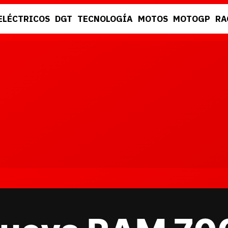
ELÉCTRICOS
DGT
TECNOLOGÍA
MOTOS
MOTOGP
RA
DGT
RACING