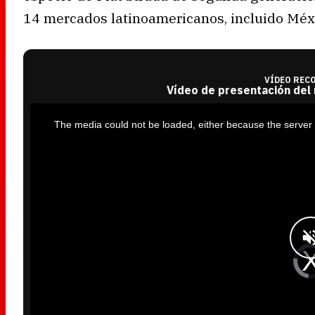
14 mercados latinoamericanos, incluido Méx
VÍDEO REC
Vídeo de presentación del
T
h
i
The media could not be loaded, either because the server 
s
i
s
a
m
o
d
a
l
w
i
n
d
o
w
.
V
i
d
e
o
P
l
a
y
e