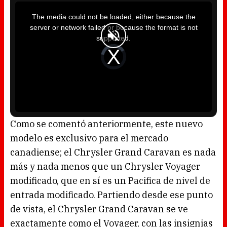
T
h
i
The media could not be loaded, either because the
s
i
server or network failed or because the format is not
s
a
supported.
m
o
d
V
a
i
l
d
w
e
i
o
n
P
d
l
o
a
w
y
.
e
r
i
s
l
o
Como se comentó anteriormente, este nuevo
a
d
modelo es exclusivo para el mercado
i
n
g
canadiense; el Chrysler Grand Caravan es nada
.
más y nada menos que un Chrysler Voyager
modificado, que en sí es un Pacifica de nivel de
entrada modificado. Partiendo desde ese punto
de vista, el Chrysler Grand Caravan se ve
exactamente como el Voyager, con las insignias