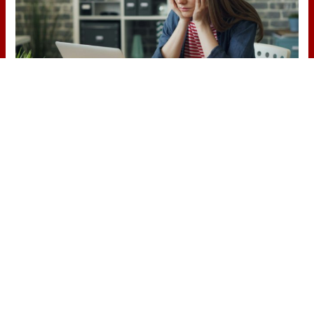
Señales de agotamiento
¿Te sientes cansado sin razón? Estas
señales lo explican