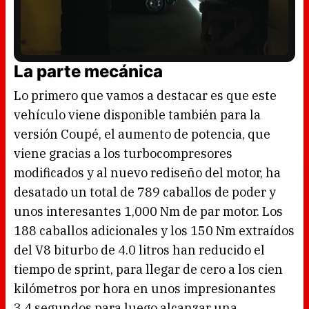
L
U
o
n
a
m
La parte mecánica
d
u
e
t
d
e
:
Lo primero que vamos a destacar es que este
4
5
.
vehículo viene disponible también para la
6
0
%
versión Coupé, el aumento de potencia, que
viene gracias a los turbocompresores
modificados y al nuevo rediseño del motor, ha
desatado un total de 789 caballos de poder y
unos interesantes 1,000 Nm de par motor. Los
188 caballos adicionales y los 150 Nm extraídos
del V8 biturbo de 4.0 litros han reducido el
tiempo de sprint, para llegar de cero a los cien
kilómetros por hora en unos impresionantes
3,4 segundos para luego alcanzar una