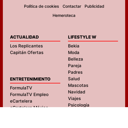
Política de cookies
Contactar
Publicidad
Hemeroteca
ACTUALIDAD
LIFESTYLE W
Los Replicantes
Bekia
Capitán Ofertas
Moda
Belleza
Pareja
Padres
Salud
ENTRETENIMIENTO
Mascotas
FormulaTV
Navidad
FormulaTV Empleo
Viajes
eCartelera
Psicología
eCartelera México
Fit
Movie'n'co
Hogar