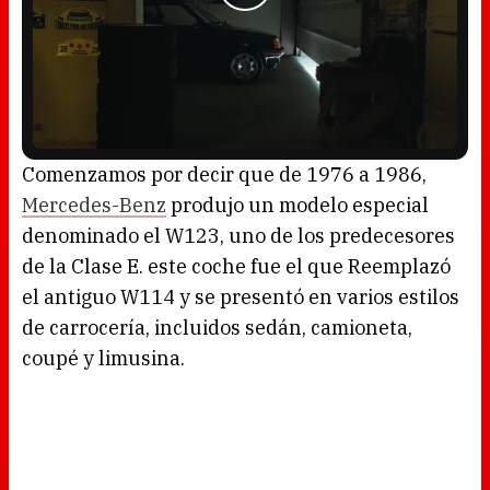
L
U
o
n
a
m
Comenzamos por decir que de 1976 a 1986,
d
u
e
t
d
e
Mercedes-Benz
produjo un modelo especial
:
4
5
denominado el W123, uno de los predecesores
.
6
0
de la Clase E. este coche fue el que Reemplazó
%
el antiguo W114 y se presentó en varios estilos
de carrocería, incluidos sedán, camioneta,
coupé y limusina.