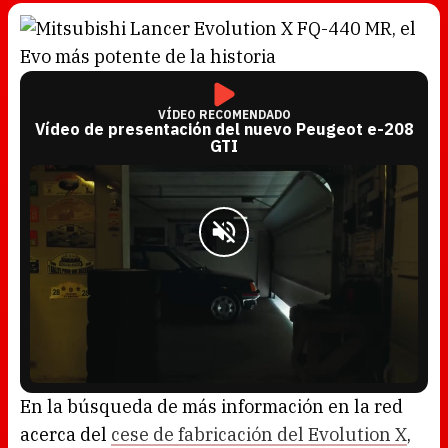
VÍDEO RECOMENDADO
Vídeo de presentación del nuevo Peugeot e-208
GTI
L
U
o
n
a
m
En la búsqueda de más información en la red
d
u
e
t
d
e
acerca del
cese de fabricación del Evolution X
,
:
4