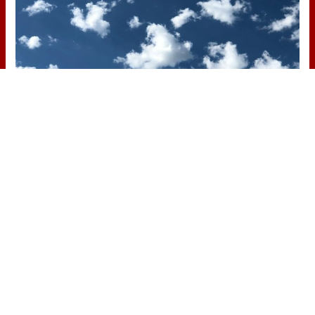
No es tu imaginación
¿Ves caras en enchufes, coches o
nubes? Tiene explicación