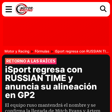
COCHES
ELÉCTRICOS
DGT
TECNOLOGÍA
MOTOS
MOTOGP
RACING
Motor y Racing
Fórmulas
iSport regresa con RUSSIAN TIME y anuncia su alineación en GP2
RETORNO A LAS RAÍCES
iSport regresa con
RUSSIAN TIME y
anuncia su alineación
en GP2
El equipo ruso mantendrá el nombre y se
confirma la llegada de Mitch Evans y Artem