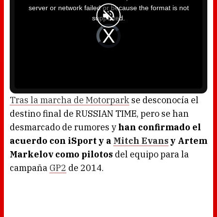
i
server or network failed or because the format is not
s
a
supported.
m
o
d
V
a
i
l
d
w
e
i
o
n
P
d
l
o
a
w
y
.
e
r
i
s
l
o
Tras la marcha de Motorpark
se desconocía el
a
d
destino final de RUSSIAN TIME, pero se han
i
n
g
desmarcado de rumores y
han confirmado el
.
acuerdo con iSport y a
Mitch Evans
y Artem
Markelov como pilotos
del equipo para la
campaña
GP2
de 2014.