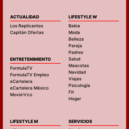
ACTUALIDAD
LIFESTYLE W
Los Replicantes
Bekia
Capitán Ofertas
Moda
Belleza
Pareja
Padres
Salud
ENTRETENIMIENTO
Mascotas
FormulaTV
Navidad
FormulaTV Empleo
Viajes
eCartelera
Psicología
eCartelera México
Fit
Movie'n'co
Hogar
LIFESTYLE M
SERVICIOS