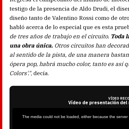
testigo de la presencia de Aldo Drudi, el di
diseño tanto de Valentino Rossi como de otros
habló acerca de lo especial que es esta prue
de tres años de trabajo en el circuito.
Toda l
una obra única.
Otros circuitos han decorad
al sentido de la pista, de una manera basta
ópera pop, habrá mucho color, tanto es así 
Colors'."
, decía.
VÍDEO REC
Vídeo de presentación del
T
h
i
The media could not be loaded, either because the server 
s
i
s
a