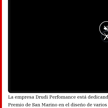
m
o
d
a
l
w
i
n
d
o
w
.
V
i
d
e
o
P
l
a
y
e
r
i
s
l
o
a
d
i
n
g
.
La empresa Drudi Perfomance está dedicando
Premio de San Marino en el diseño de varios