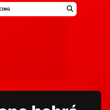
CING
TECNOLOGÍA