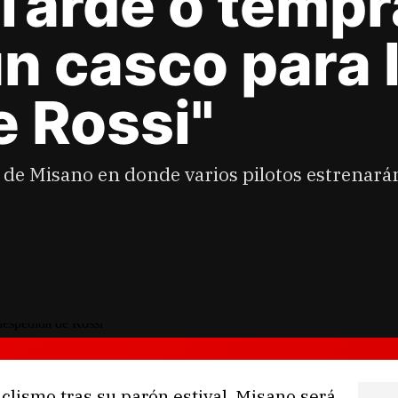
"Tarde o temp
n casco para 
 Rossi"
 de Misano en donde varios pilotos estrenará
lismo tras su parón estival. Misano será