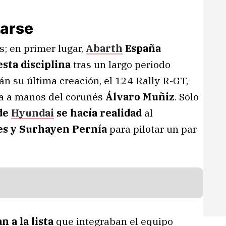
carse
s; en primer lugar,
Abarth
España
esta disciplina
tras un largo periodo
án su última creación, el 124 Rally R-GT,
ía a manos del coruñés
Álvaro Muñiz
. Solo
de
Hyundai
se hacía realidad
al
es y Surhayen Pernía
para pilotar un par
n a la lista
que integraban el equipo