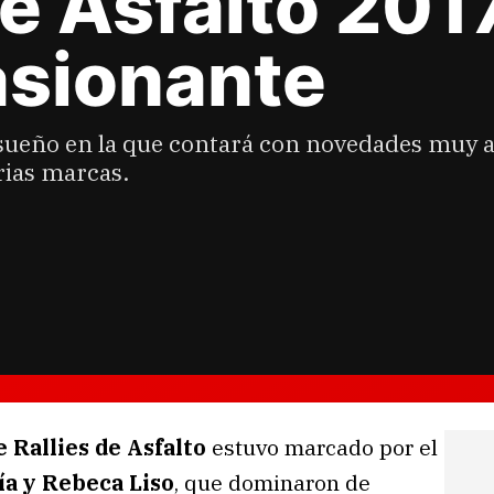
de Asfalto 201
asionante
sueño en la que contará con novedades muy 
arias marcas.
 Rallies de Asfalto
estuvo marcado por el
ía y Rebeca Liso
, que dominaron de