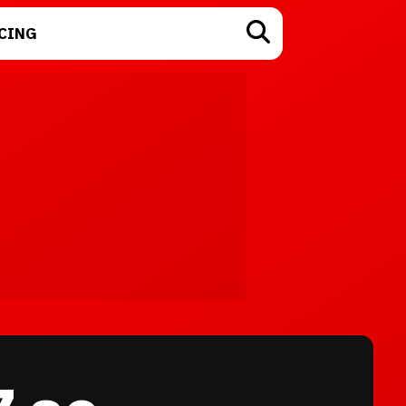
CING
TECNOLOGÍA