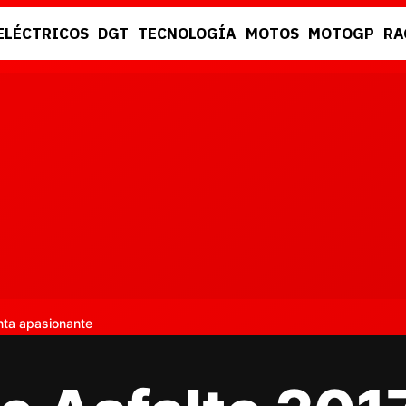
ELÉCTRICOS
DGT
TECNOLOGÍA
MOTOS
MOTOGP
RA
DGT
RACING
nta apasionante