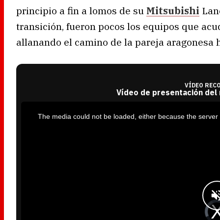
principio a fin a lomos de su
Mitsubishi
Lanc
transición, fueron pocos los equipos que acud
allanando el camino de la pareja aragonesa 
VÍDEO REC
Vídeo de presentación del
T
h
i
The media could not be loaded, either because the server 
s
i
s
a
m
o
d
a
l
w
i
n
d
o
w
.
V
i
d
e