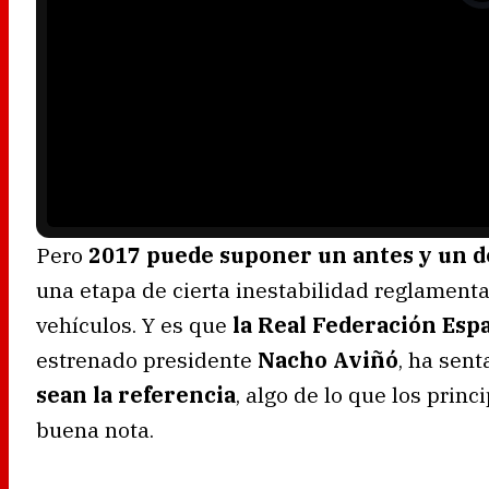
o
P
l
a
y
e
r
i
s
l
o
a
d
i
n
g
.
Pero
2017 puede suponer un antes y un 
una etapa de cierta inestabilidad reglamenta
vehículos. Y es que
la Real Federación Es
estrenado presidente
Nacho Aviñó
, ha sen
sean la referencia
, algo de lo que los pri
buena nota.