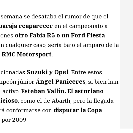
e semana se desataba el rumor de que el
baraja reaparecer
en el campeonato a
ciones
otro Fabia R5 o un Ford Fiesta
En cualquier caso, sería bajo el amparo de la
s
RMC Motorsport
.
ncionadas
Suzuki y Opel
. Entre estos
ampeón júnior
Ángel Paniceres
, si bien han
 activo,
Esteban Vallín. El asturiano
icioso
, como el de Abarth, pero la llegada
berá conformarse con
disputar la Copa
lá por 2009.