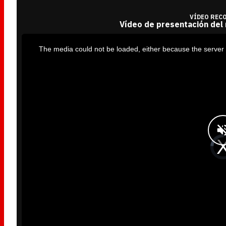
VÍDEO REC
Vídeo de presentación del
T
h
i
The media could not be loaded, either because the server 
s
i
s
a
m
o
d
a
l
w
i
n
d
o
w
.
V
i
d
e
o
P
l
a
y
e
r
i
s
l
o
a
d
i