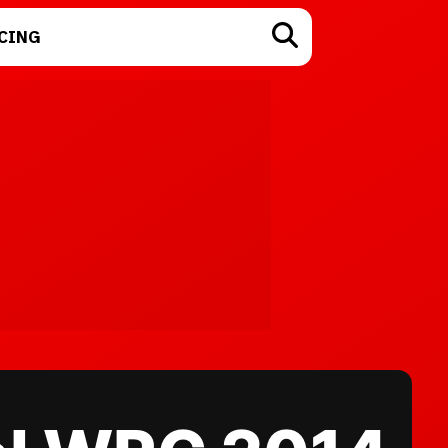
CING
TECNOLOGÍA