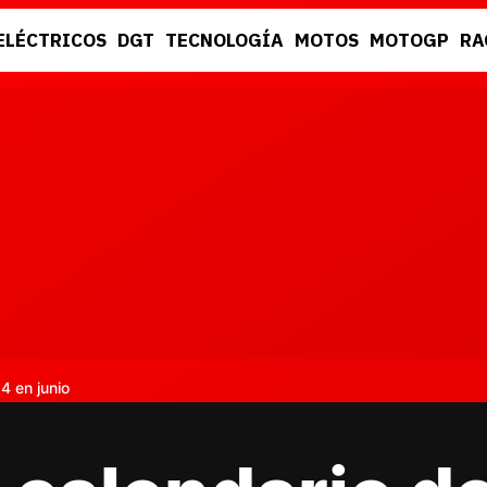
ELÉCTRICOS
DGT
TECNOLOGÍA
MOTOS
MOTOGP
RA
DGT
RACING
4 en junio