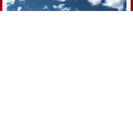
No es tu imaginación
¿Ves caras en enchufes, coches o
nubes? Tiene explicación