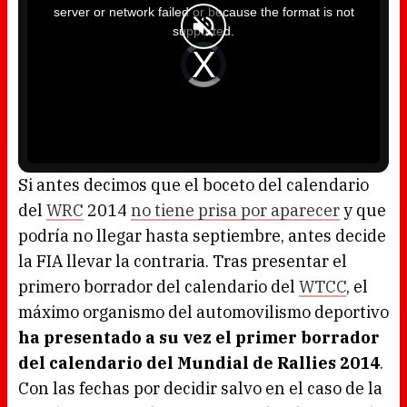
i
server or network failed or because the format is not
s
a
supported.
m
o
d
V
a
i
l
d
w
e
i
o
n
P
d
l
o
a
w
y
.
e
r
i
s
l
o
Si antes decimos que el boceto del calendario
a
d
del
WRC
2014
no tiene prisa por aparecer
y que
i
n
g
podría no llegar hasta septiembre, antes decide
.
la FIA llevar la contraria. Tras presentar el
primero borrador del calendario del
WTCC
, el
máximo organismo del automovilismo deportivo
ha presentado a su vez el primer borrador
del calendario del Mundial de Rallies 2014
.
Con las fechas por decidir salvo en el caso de la