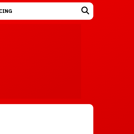
CING
TECNOLOGÍA