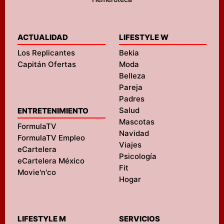
ACTUALIDAD
LIFESTYLE W
Los Replicantes
Bekia
Capitán Ofertas
Moda
Belleza
Pareja
Padres
Salud
ENTRETENIMIENTO
Mascotas
FormulaTV
Navidad
FormulaTV Empleo
Viajes
eCartelera
Psicología
eCartelera México
Fit
Movie'n'co
Hogar
LIFESTYLE M
SERVICIOS