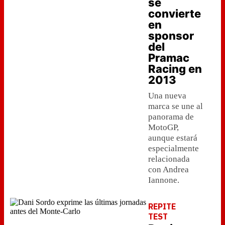
se
convierte
en
sponsor
del
Pramac
Racing en
2013
Una nueva
marca se une al
panorama de
MotoGP,
aunque estará
especialmente
relacionada
con Andrea
Iannone.
REPITE
TEST