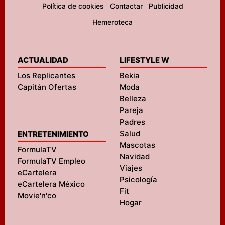
Política de cookies
Contactar
Publicidad
Hemeroteca
ACTUALIDAD
LIFESTYLE W
Los Replicantes
Bekia
Capitán Ofertas
Moda
Belleza
Pareja
Padres
Salud
ENTRETENIMIENTO
Mascotas
FormulaTV
Navidad
FormulaTV Empleo
Viajes
eCartelera
Psicología
eCartelera México
Fit
Movie'n'co
Hogar