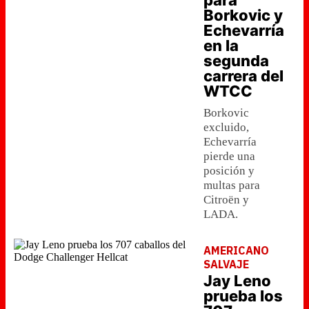
para
Borkovic y
Echevarría
en la
segunda
carrera del
WTCC
Borkovic
excluido,
Echevarría
pierde una
posición y
multas para
Citroën y
LADA.
AMERICANO
SALVAJE
Jay Leno
prueba los