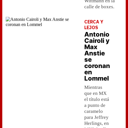
Wittmann en la
calle de boxes.
CERCA Y
LEJOS
Antonio
Cairoli y
Max
Anstie
se
coronan
en
Lommel
Mientras
que en MX
el título está
a punto de
caramelo
para Jeffrey
Herlings, en