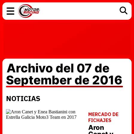
COCHES
ELÉCTRICOS
DGT
TECNOLOGÍA
MOTOS
MOTOGP
RACING
Archivo del 07 de
September de 2016
NOTICIAS
MERCADO DE
FICHAJES
Aron