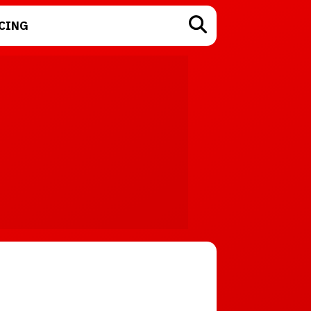
CING
TECNOLOGÍA