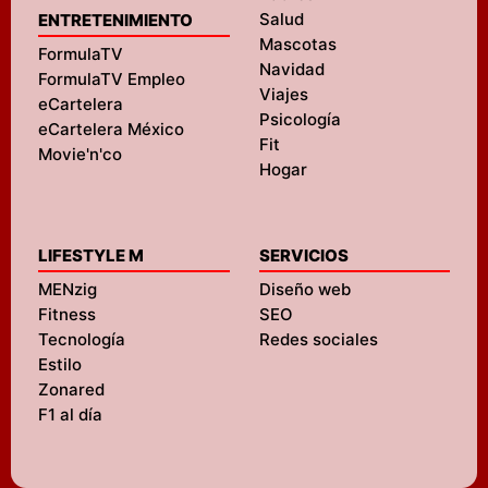
Salud
ENTRETENIMIENTO
Mascotas
FormulaTV
Navidad
FormulaTV Empleo
Viajes
eCartelera
Psicología
eCartelera México
Fit
Movie'n'co
Hogar
LIFESTYLE M
SERVICIOS
MENzig
Diseño web
Fitness
SEO
Tecnología
Redes sociales
Estilo
Zonared
F1 al día