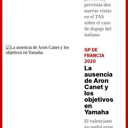
previstas dos
nuevas vistas
en el TAS
sobre el caso
de dopaje del
italiano
GP DE
FRANCIA
2020
La
ausencia
de Aron
Canet y
los
objetivos
en
Yamaha
El valenciano
no podrá estar