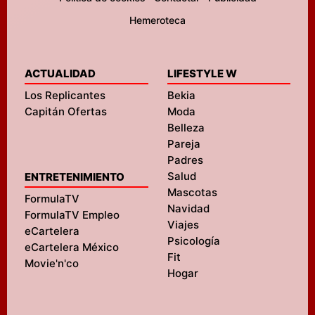
Hemeroteca
ACTUALIDAD
LIFESTYLE W
Los Replicantes
Bekia
Capitán Ofertas
Moda
Belleza
Pareja
Padres
Salud
ENTRETENIMIENTO
Mascotas
FormulaTV
Navidad
FormulaTV Empleo
Viajes
eCartelera
Psicología
eCartelera México
Fit
Movie'n'co
Hogar