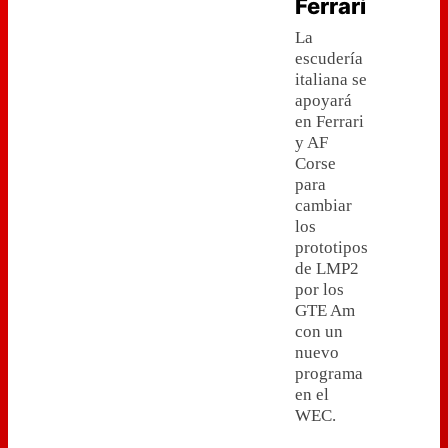
Ferrari
La
escudería
italiana se
apoyará
en Ferrari
y AF
Corse
para
cambiar
los
prototipos
de LMP2
por los
GTE Am
con un
nuevo
programa
en el
WEC.