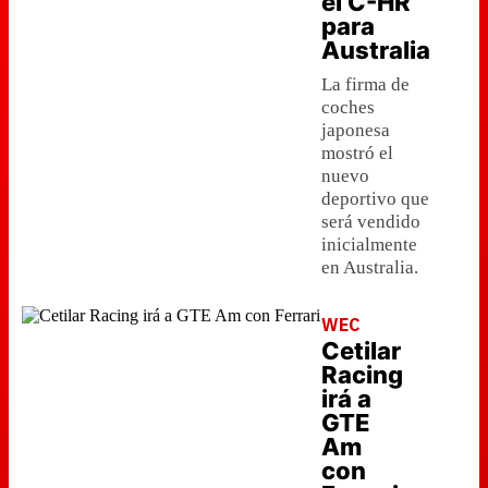
el C-HR
para
Australia
La firma de
coches
japonesa
mostró el
nuevo
deportivo que
será vendido
inicialmente
en Australia.
WEC
Cetilar
Racing
irá a
GTE
Am
con