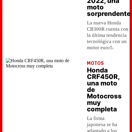
2022, una
moto
sorprendente
La nueva Honda
CB300R cuenta con
la última tendencia
tecnológica con un
motor euro5.
MOTOS
Honda
CRF450R,
una moto
de
Motocross
muy
completa
La firma
japonesa se ha
adaptado a los