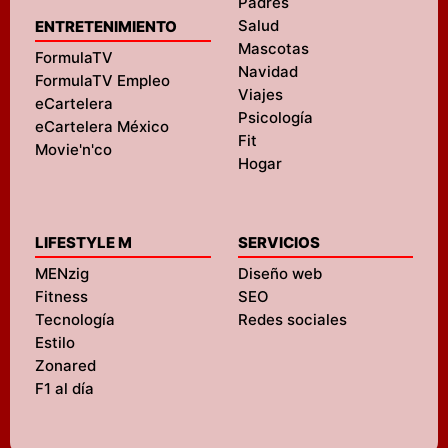
Padres
Salud
ENTRETENIMIENTO
Mascotas
FormulaTV
Navidad
FormulaTV Empleo
Viajes
eCartelera
Psicología
eCartelera México
Fit
Movie'n'co
Hogar
LIFESTYLE M
SERVICIOS
MENzig
Diseño web
Fitness
SEO
Tecnología
Redes sociales
Estilo
Zonared
F1 al día