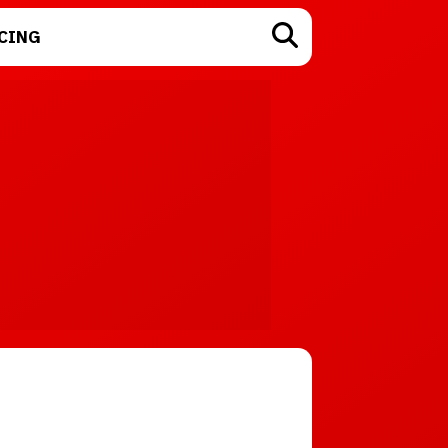
CING
TECNOLOGÍA