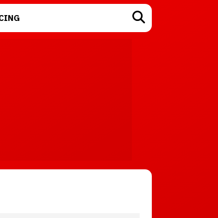
CING
TECNOLOGÍA