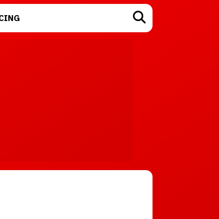
CING
TECNOLOGÍA