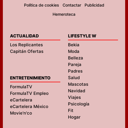
Política de cookies
Contactar
Publicidad
Hemeroteca
ACTUALIDAD
LIFESTYLE W
Los Replicantes
Bekia
Capitán Ofertas
Moda
Belleza
Pareja
Padres
Salud
ENTRETENIMIENTO
Mascotas
FormulaTV
Navidad
FormulaTV Empleo
Viajes
eCartelera
Psicología
eCartelera México
Fit
Movie'n'co
Hogar