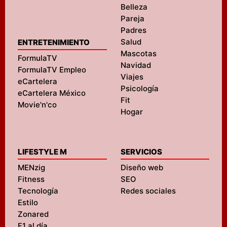
Belleza
Pareja
Padres
Salud
ENTRETENIMIENTO
Mascotas
FormulaTV
Navidad
FormulaTV Empleo
Viajes
eCartelera
Psicología
eCartelera México
Fit
Movie'n'co
Hogar
LIFESTYLE M
SERVICIOS
MENzig
Diseño web
Fitness
SEO
Tecnología
Redes sociales
Estilo
Zonared
F1 al día