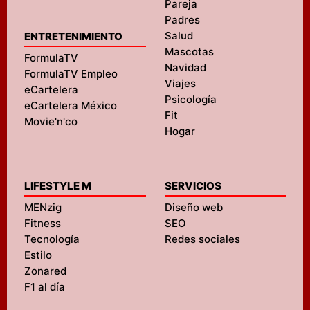
Pareja
Padres
Salud
ENTRETENIMIENTO
Mascotas
FormulaTV
Navidad
FormulaTV Empleo
Viajes
eCartelera
Psicología
eCartelera México
Fit
Movie'n'co
Hogar
LIFESTYLE M
SERVICIOS
MENzig
Diseño web
Fitness
SEO
Tecnología
Redes sociales
Estilo
Zonared
F1 al día