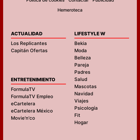
Hemeroteca
ACTUALIDAD
LIFESTYLE W
Los Replicantes
Bekia
Capitán Ofertas
Moda
Belleza
Pareja
Padres
Salud
ENTRETENIMIENTO
Mascotas
FormulaTV
Navidad
FormulaTV Empleo
Viajes
eCartelera
Psicología
eCartelera México
Fit
Movie'n'co
Hogar