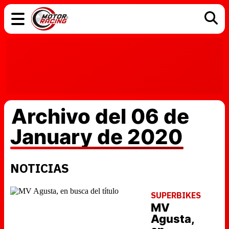
COCHES
ELÉCTRICOS
DGT
TECNOLOGÍA
MOTOS
MOTOGP
RACING
Archivo del 06 de
January de 2020
NOTICIAS
SUPERBIKES
MV
Agusta,