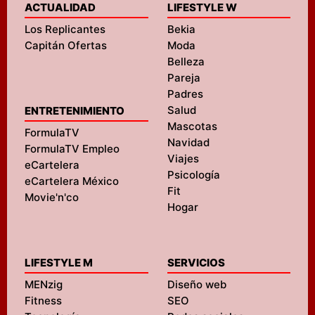
ACTUALIDAD
LIFESTYLE W
Los Replicantes
Bekia
Capitán Ofertas
Moda
Belleza
Pareja
Padres
Salud
ENTRETENIMIENTO
Mascotas
FormulaTV
Navidad
FormulaTV Empleo
Viajes
eCartelera
Psicología
eCartelera México
Fit
Movie'n'co
Hogar
LIFESTYLE M
SERVICIOS
MENzig
Diseño web
Fitness
SEO