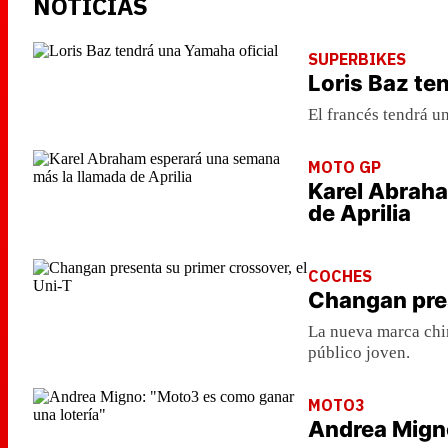
NOTICIAS
SUPERBIKES
Loris Baz te
El francés tendrá u
MOTO GP
Karel Abrah
de Aprilia
COCHES
Changan pres
La nueva marca chi
público joven.
MOTO3
Andrea Migno