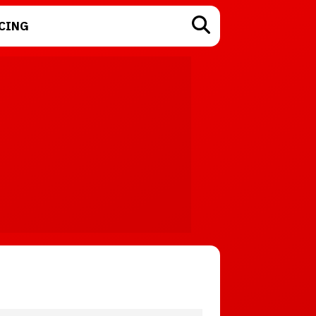
CING
TECNOLOGÍA