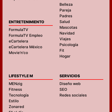
Belleza
Pareja
Padres
Salud
ENTRETENIMIENTO
Mascotas
FormulaTV
Navidad
FormulaTV Empleo
Viajes
eCartelera
Psicología
eCartelera México
Fit
Movie'n'co
Hogar
LIFESTYLE M
SERVICIOS
MENzig
Diseño web
Fitness
SEO
Tecnología
Redes sociales
Estilo
Zonared