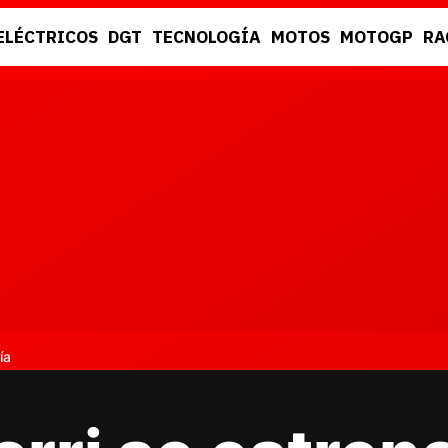
ELÉCTRICOS
DGT
TECNOLOGÍA
MOTOS
MOTOGP
RA
DGT
RACING
ía