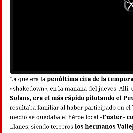
V
i
d
e
o
P
l
a
y
e
r
i
s
l
o
a
d
i
n
g
.
La que era la
penúltima cita de la tempor
«shakedown», en la mañana del jueves. Allí,
Solans, era el más rápido pilotando el P
resultaba familiar al haber participado en el
medio se quedaba el héroe local
-Fuster- co
Llanes, siendo terceros
los hermanos Valle