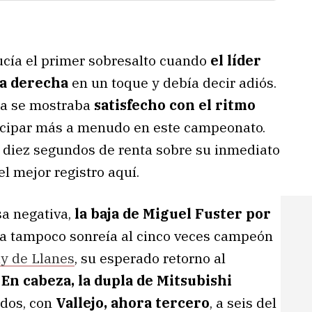
ducía el primer sobresalto cuando
el líder
ra derecha
en un toque y debía decir adiós.
era se mostraba
satisfecho con el ritmo
ticipar más a menudo en este campeonato.
 diez segundos de renta sobre su inmediato
l mejor registro aquí.
sa negativa,
la baja de Miguel Fuster por
sa tampoco sonreía al cinco veces campeón
ly de Llanes
, su esperado retorno al
.
En cabeza, la dupla de Mitsubishi
ndos, con
Vallejo, ahora tercero
, a seis del