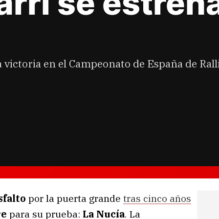
rri se estrena
a victoria en el Campeonato de España de Ralli
sfalto
por la puerta grande
tras cinco años
re
para su prueba:
La Nucía
. La