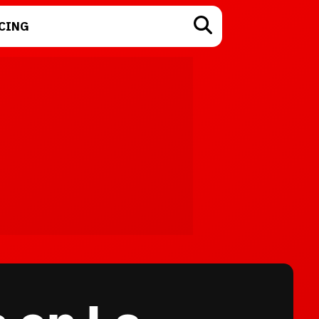
CING
TECNOLOGÍA