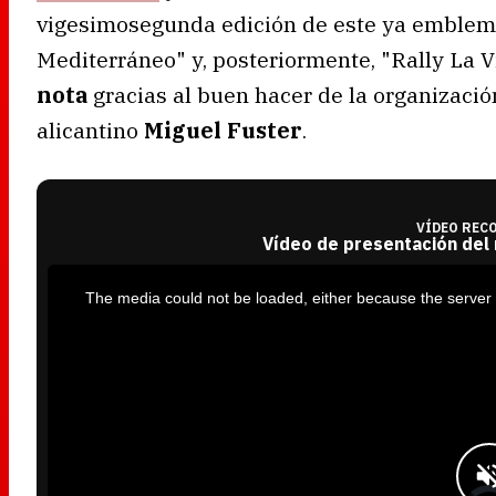
vigesimosegunda edición de este ya emblemá
Mediterráneo" y, posteriormente, "Rally La Vi
nota
gracias al buen hacer de la organización
alicantino
Miguel Fuster
.
VÍDEO REC
Vídeo de presentación del
T
h
i
The media could not be loaded, either because the server 
s
i
s
a
m
o
d
a
l
w
i
n
d
o
w
.