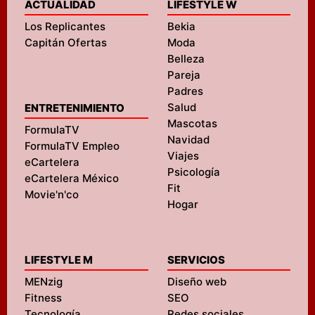
ACTUALIDAD
LIFESTYLE W
Los Replicantes
Bekia
Capitán Ofertas
Moda
Belleza
Pareja
Padres
Salud
ENTRETENIMIENTO
Mascotas
FormulaTV
Navidad
FormulaTV Empleo
Viajes
eCartelera
Psicología
eCartelera México
Fit
Movie'n'co
Hogar
LIFESTYLE M
SERVICIOS
MENzig
Diseño web
Fitness
SEO
Tecnología
Redes sociales