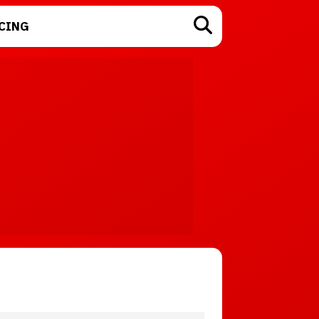
CING
TECNOLOGÍA