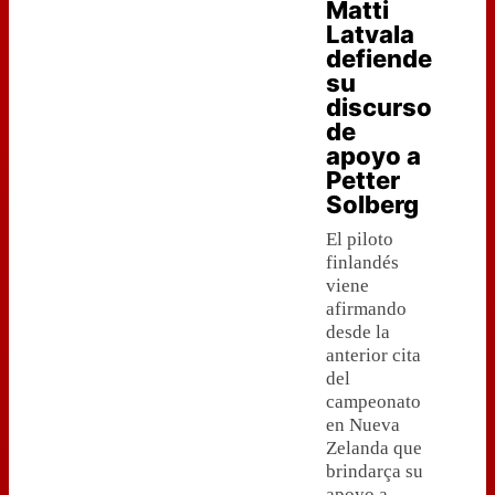
Matti
Latvala
defiende
su
discurso
de
apoyo a
Petter
Solberg
El piloto
finlandés
viene
afirmando
desde la
anterior cita
del
campeonato
en Nueva
Zelanda que
brindarça su
apoyo a