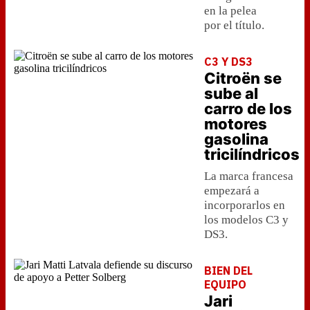
en la pelea
por el título.
C3 Y DS3
Citroën se
sube al
carro de los
motores
gasolina
tricilíndricos
La marca francesa
empezará a
incorporarlos en
los modelos C3 y
DS3.
BIEN DEL
EQUIPO
Jari