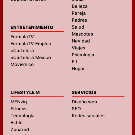
Belleza
Pareja
Padres
Salud
ENTRETENIMIENTO
Mascotas
FormulaTV
Navidad
FormulaTV Empleo
Viajes
eCartelera
Psicología
eCartelera México
Fit
Movie'n'co
Hogar
LIFESTYLE M
SERVICIOS
MENzig
Diseño web
Fitness
SEO
Tecnología
Redes sociales
Estilo
Zonared