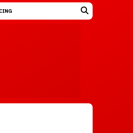
CING
TECNOLOGÍA