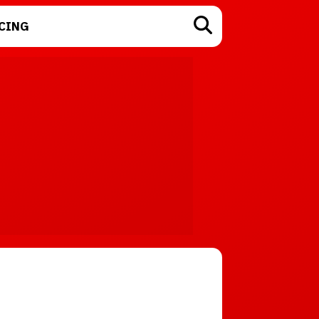
CING
TECNOLOGÍA