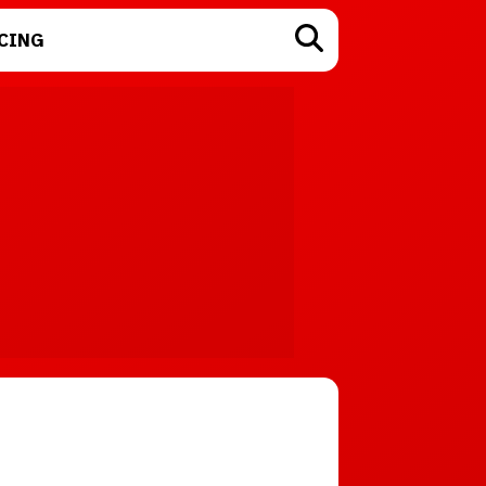
CING
TECNOLOGÍA