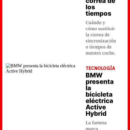
correa de
los
tiempos
Cuándo y
cómo sustituir
la correa de
sincronización
o tiempos de
nuestro coche.
TECNOLOGÍA
BMW
presenta
la
bicicleta
eléctrica
Active
Hybrid
La famosa
marca