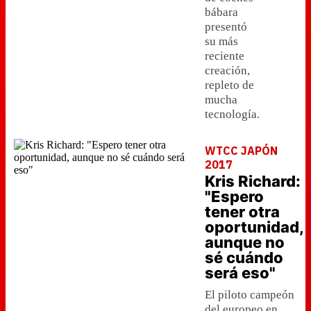
bábara
presentó
su más
reciente
creación,
repleto de
mucha
tecnología.
WTCC JAPÓN
2017
Kris Richard:
"Espero
tener otra
oportunidad,
aunque no
sé cuándo
será eso"
El piloto campeón
del europeo en