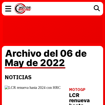
COCHES
ELÉCTRICOS
DGT
TECNOLOGÍA
MOTOS
MOTOGP
RACING
Archivo del 06 de
May de 2022
NOTICIAS
MOTOGP
LCR
renueva