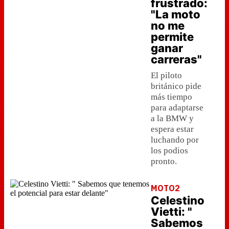
frustrado:
"La moto
no me
permite
ganar
carreras"
El piloto
británico pide
más tiempo
para adaptarse
a la BMW y
espera estar
luchando por
los podios
pronto.
MOTO2
Celestino
Vietti: "
Sabemos