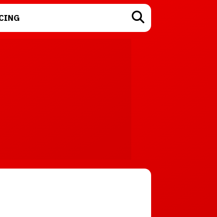
CING
TECNOLOGÍA