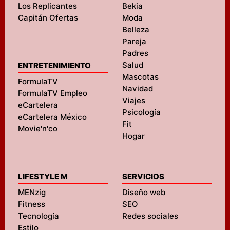
Los Replicantes
Bekia
Capitán Ofertas
Moda
Belleza
Pareja
Padres
Salud
ENTRETENIMIENTO
Mascotas
FormulaTV
Navidad
FormulaTV Empleo
Viajes
eCartelera
Psicología
eCartelera México
Fit
Movie'n'co
Hogar
LIFESTYLE M
SERVICIOS
MENzig
Diseño web
Fitness
SEO
Tecnología
Redes sociales
Estilo