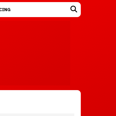
CING
TECNOLOGÍA