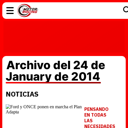
COCHES
ELÉCTRICOS
DGT
TECNOLOGÍA
MOTOS
MOTOGP
RACING
Archivo del 24 de
January de 2014
NOTICIAS
PENSANDO
EN TODAS
LAS
NECESIDADES