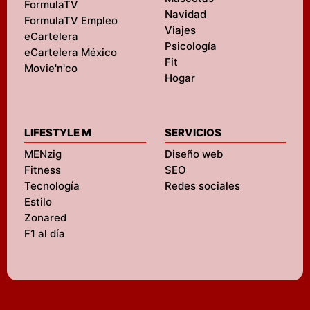
FormulaTV
Navidad
FormulaTV Empleo
Viajes
eCartelera
Psicología
eCartelera México
Fit
Movie'n'co
Hogar
LIFESTYLE M
SERVICIOS
MENzig
Diseño web
Fitness
SEO
Tecnología
Redes sociales
Estilo
Zonared
F1 al día