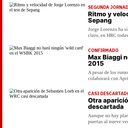
SEGUNDA JORNA
Ritmo y velo
Sepang
Jorge Lorenzo ha si
claro, en HRC todav
CONFIRMADO
Max Biaggi n
2015
A pesar de los rumo
colaborará con April
CASI DESCARTAD
Otra aparici
descartada
Aunque no hay plane
puertas al nueve v