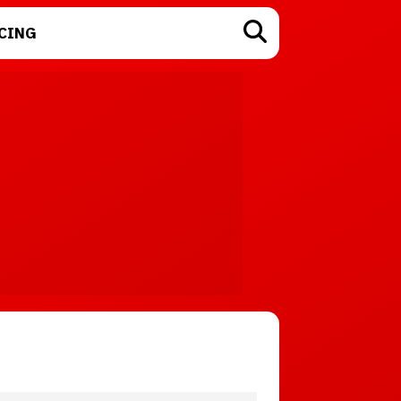
CING
TECNOLOGÍA