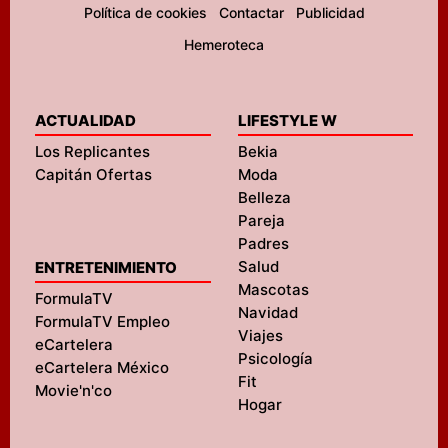
Política de cookies
Contactar
Publicidad
Hemeroteca
ACTUALIDAD
LIFESTYLE W
Los Replicantes
Bekia
Capitán Ofertas
Moda
Belleza
Pareja
Padres
Salud
ENTRETENIMIENTO
Mascotas
FormulaTV
Navidad
FormulaTV Empleo
Viajes
eCartelera
Psicología
eCartelera México
Fit
Movie'n'co
Hogar