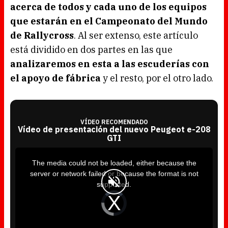
acerca de todos y cada uno de los equipos
que estarán en el Campeonato del Mundo
de Rallycross
. Al ser extenso, este artículo
está dividido en dos partes en las que
analizaremos en esta a las escuderías con
el apoyo de fábrica
y el resto, por el otro lado.
VÍDEO RECOMENDADO
Vídeo de presentación del nuevo Peugeot e-208
GTI
T
h
i
The media could not be loaded, either because the
s
i
server or network failed or because the format is not
s
a
supported.
m
o
d
V
a
i
l
d
w
e
i
o
n
P
d
l